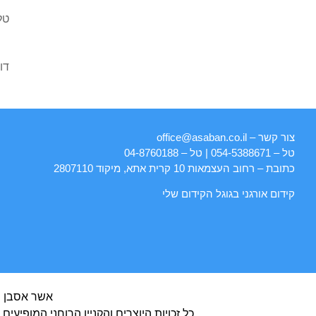
צרו איתנו קשר
ואחד מנציגינו יחזור אליכם בהקדם!
צור קשר – office@asaban.co.il
טל – 054-5388671 | טל – 04-8760188
כתובת – רחוב העצמאות 10 קרית אתא, מיקוד 2807110
קידום אורגני בגוגל הקידום שלי
אשר אסבן ו"
כל זכויות היוצרים והקניין הרוחני המופיע