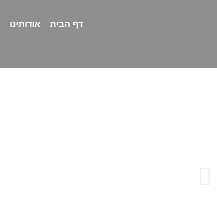
דף הבית
אודותינו
שִׂים
לֵב:
בְּאֲתָר
זֶה
מֻפְעֶלֶת
מַעֲרֶכֶת
"נָגִישׁ
בִּקְלִיק"
הַמְּסַיַּעַת
לִנְגִישׁוּת
הָאֲתָר.
לְחַץ
Control-
F11