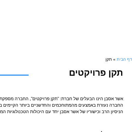
לְהַתְאָמַת
הָאֲתָר
לְעִוְורִים
הַמִּשְׁתַּמְּשִׁים
בְּתוֹכְנַת
קוֹרֵא־מָסָךְ;
לְחַץ
Control-
F10
דף הבית
»
תקן
לִפְתִיחַת
תקן פרויקטים
תַּפְרִיט
נְגִישׁוּת.
אשר אסבן הינו הבעלים של חברת: "תקן פרויקטים", החברה מספקת שי
החברה נעזרת באמצעים מהמתוחכמים והחדשניים ביותר הקיימים בשו
הניסיון הרב וכישוריו של אשר אסבן יחד עם היכולות הטכנולוגיות ה